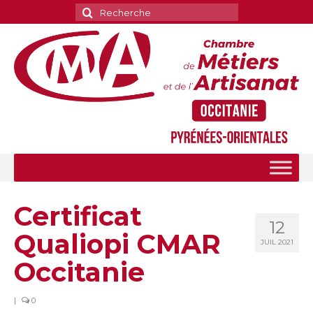
Rechercher
:
Certificat
12
Qualiopi CMAR
JUIL 2021
Occitanie
|
0