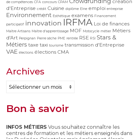
Crowdfunding
création
de compétences
CFA
concours
CPAM
d'Entreprise
Cuisine
emploi
crédit
diplôme
Elne
entreprise
Environnement
examens
Esthétique
Financement
IRFMA
innovation
Loi de finances
participatif
MOF
Métiers
Maître Artisans
Maître d'apprentissage
Motocycle
métier
Stars &
d'Art
RSE
Perpignan
Pierre sèche
PME
rentrée
RSI
Métiers
taxe
taxi
transmission d'Entreprise
tourisme
VAE
élections CMA
élections
Archives
Archives
Bon à savoir
INFOS MÉTIERS
Vous souhaitez connaître les
centres de formation et les métiers enseignés dans