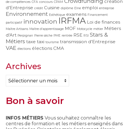
Crowdfunding
création
de compétences
CFA
concours
CPAM
d'Entreprise
Cuisine
emploi
crédit
diplôme
Elne
entreprise
Environnement
examens
Esthétique
Financement
IRFMA
innovation
Loi de finances
participatif
MOF
Métiers
Maître Artisans
Maître d'apprentissage
Motocycle
métier
Stars &
d'Art
RSE
Perpignan
Pierre sèche
PME
rentrée
RSI
Métiers
taxe
taxi
transmission d'Entreprise
tourisme
VAE
élections CMA
élections
Archives
Archives
Bon à savoir
INFOS MÉTIERS
Vous souhaitez connaître les
centres de formation et les métiers enseignés dans