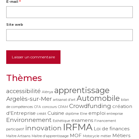
E-mail
*
Site web
Thèmes
apprentissage
accessibilité
Alénya
Automobile
Argelès-sur-Mer
artisanat d'art
bilan
Crowdfunding
création
de compétences
CFA
concours
CPAM
d'Entreprise
Cuisine
emploi
crédit
diplôme
Elne
entreprise
Environnement
examens
Esthétique
Financement
IRFMA
innovation
Loi de finances
participatif
MOF
Métiers
Maître Artisans
Maître d'apprentissage
Motocycle
métier