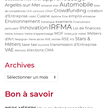
Automobile
Argelès-sur-Mer
artisanat d'art
bilan
Crowdfunding
création
de compétences
CFA
concours
CPAM
d'Entreprise
Cuisine
emploi
crédit
diplôme
Elne
entreprise
Environnement
examens
Esthétique
Financement
IRFMA
innovation
Loi de finances
participatif
MOF
Métiers
Maître Artisans
Maître d'apprentissage
Motocycle
métier
Stars &
d'Art
RSE
Perpignan
Pierre sèche
PME
rentrée
RSI
Métiers
taxe
taxi
transmission d'Entreprise
tourisme
VAE
élections CMA
élections
Archives
Archives
Bon à savoir