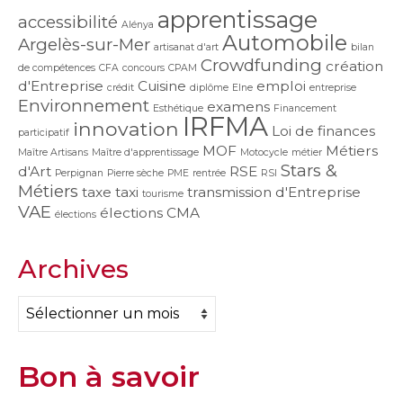
apprentissage
accessibilité
Alénya
Automobile
Argelès-sur-Mer
artisanat d'art
bilan
Crowdfunding
création
de compétences
CFA
concours
CPAM
d'Entreprise
Cuisine
emploi
crédit
diplôme
Elne
entreprise
Environnement
examens
Esthétique
Financement
IRFMA
innovation
Loi de finances
participatif
MOF
Métiers
Maître Artisans
Maître d'apprentissage
Motocycle
métier
Stars &
d'Art
RSE
Perpignan
Pierre sèche
PME
rentrée
RSI
Métiers
taxe
taxi
transmission d'Entreprise
tourisme
VAE
élections CMA
élections
Archives
Archives
Bon à savoir