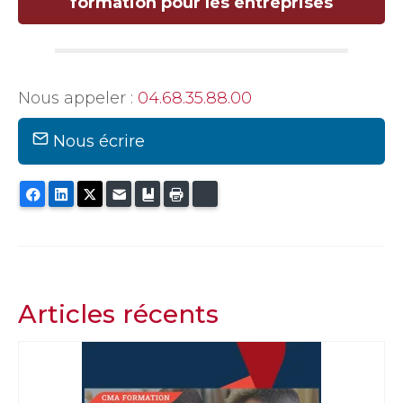
formation pour les entreprises
Nous appeler :
04.68.35.
88.0
0
Nous écrire
Facebook
LinkedIn
Twitter
E-mail
Ajouter aux favoris
Imprimer
Bluesky
Articles récents