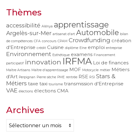
Thèmes
apprentissage
accessibilité
Alénya
Automobile
Argelès-sur-Mer
artisanat d'art
bilan
Crowdfunding
création
de compétences
CFA
concours
CPAM
d'Entreprise
Cuisine
emploi
crédit
diplôme
Elne
entreprise
Environnement
examens
Esthétique
Financement
IRFMA
innovation
Loi de finances
participatif
MOF
Métiers
Maître Artisans
Maître d'apprentissage
Motocycle
métier
Stars &
d'Art
RSE
Perpignan
Pierre sèche
PME
rentrée
RSI
Métiers
taxe
taxi
transmission d'Entreprise
tourisme
VAE
élections CMA
élections
Archives
Archives