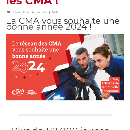
les CMA !
Classé dans :
Actualités
|
0
La CMA vous souhaite une
bonne année 2024 !