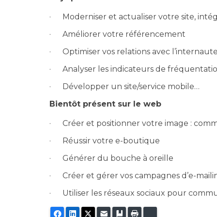
· Moderniser et actualiser votre site, inté
· Améliorer votre référencement
· Optimiser vos relations avec l’internaute, 
· Analyser les indicateurs de fréquentati
· Développer un site/service mobile…
Bientôt présent sur le web
· Créer et positionner votre image : comm
· Réussir votre e-boutique
· Générer du bouche à oreille
· Créer et gérer vos campagnes d’e-mailin
· Utiliser les réseaux sociaux pour comm
Facebook
LinkedIn
Twitter
E-mail
Ajouter aux favoris
Imprimer
Bluesky