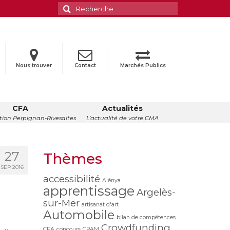
Rechercher
:
Nous trouver
Contact
Marchés Publics
CFA
Actualités
ion Perpignan-Rivesaltes
L’actualité de votre CMA
27
Thèmes
SEP 2016
accessibilité
Alénya
apprentissage
Argelès-
sur-Mer
artisanat d'art
Automobile
bilan de compétences
Crowdfunding
CFA
concours
CPAM