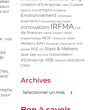
liser
création d'Entreprise
Cuisine
crédit
seaux
emploi
diplôme
Elne
entreprise
e sur
Environnement
Esthétique
examens
Financement participatif
IRFMA
innovation
Loi
de finances
Maître Artisans
Maître
MOF
e ; vos
d'apprentissage
Motocycle
métier
Métiers d'Art
Perpignan
Pierre sèche
PME
Stars & Métiers
RSE
rentrée
RSI
ité
taxe
taxi
transmission
tourisme
ir
VAE
d'Entreprise
élections
élections
CMA
chés,
ement
Archives
Archives
tielle,
é pour
Bon à savoir