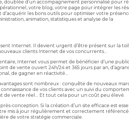
ue, doublée d’un accompagnement personnalisé pour réa
opérationnel, votre blog, votre page pour intégrer les ré
t d’acquérir les bons outils pour optimiser votre présenc
inistration, animation, statistiques et analyse de la
ent Internet. Il devient urgent d’être présent sur la toil
s nouveaux clients Internet de vos concurrents…
taire, Internet vous permet de bénéficier d’une public
int de vente ouvert 24h/24 et 365 jours par an, d’agrand
ional, de gagner en réactivité…
les avantages sont nombreux : conquête de nouveaux mar
re connaissance de vos clients avec un suivi du comport
oint de vente réel… Et tout cela pour un coût peu élevé.
près-conception. Si la création d’un site efficace est essen
it être mis à jour régulièrement et correctement référenc
tière de votre stratégie commerciale.