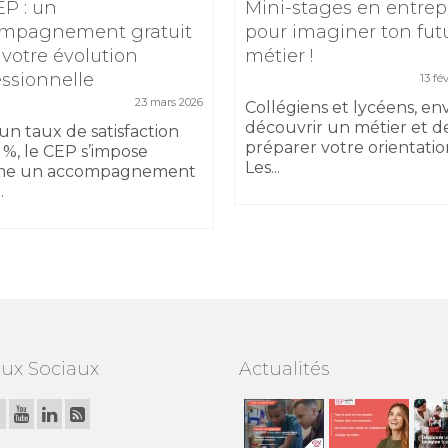
EP : un
Mini-stages en entrep
mpagnement gratuit
pour imaginer ton fut
 votre évolution
métier !
essionnelle
13 fé
23 mars 2026
Collégiens et lycéens, en
découvrir un métier et d
un taux de satisfaction
préparer votre orientatio
 %, le CEP s’impose
Les...
e un accompagnement
.
ux Sociaux
Actualités