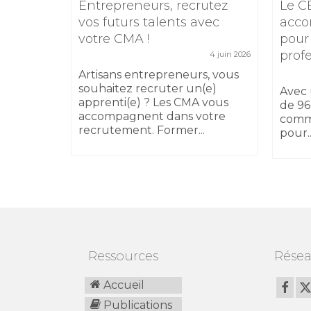
e
Entrepreneurs, recrutez
Le C
TIKTOK
vos futurs talents avec
acco
votre CMA !
pour
5 février 2026
prof
4 juin 2026
 17
sibilité
Artisans entrepreneurs, vous
 au
souhaitez recruter un(e)
Avec 
apprenti(e) ? Les CMA vous
de 96
accompagnent dans votre
comm
recrutement. Former...
pour..
Ressources
Résea
Accueil
Publications