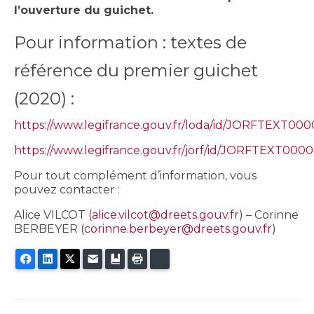
l’ouverture du guichet.
Pour information : textes de
référence du premier guichet
(2020) :
https://www.legifrance.gouv.fr/loda/id/JORFTEXT00
https://www.legifrance.gouv.fr/jorf/id/JORFTEXT00
Pour tout complément d’information, vous
pouvez contacter :
Alice VILCOT (
alice.vilcot@dreets.gouv.fr
) – Corinne
BERBEYER (
corinne.berbeyer@dreets.gouv.fr
)
Facebook
LinkedIn
Twitter
E-mail
Ajouter aux favoris
Imprimer
Bluesky