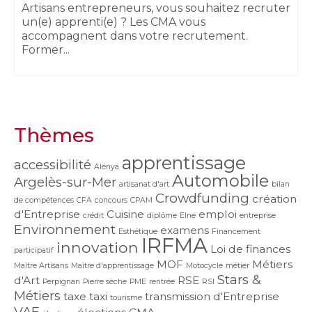
Artisans entrepreneurs, vous souhaitez recruter
un(e) apprenti(e) ? Les CMA vous
accompagnent dans votre recrutement.
Former...
Thèmes
apprentissage
accessibilité
Alénya
Automobile
Argelès-sur-Mer
artisanat d'art
bilan
Crowdfunding
création
de compétences
CFA
concours
CPAM
d'Entreprise
Cuisine
emploi
crédit
diplôme
Elne
entreprise
Environnement
examens
Esthétique
Financement
IRFMA
innovation
Loi de finances
participatif
MOF
Métiers
Maître Artisans
Maître d'apprentissage
Motocycle
métier
Stars &
d'Art
RSE
Perpignan
Pierre sèche
PME
rentrée
RSI
Métiers
taxe
taxi
transmission d'Entreprise
tourisme
VAE