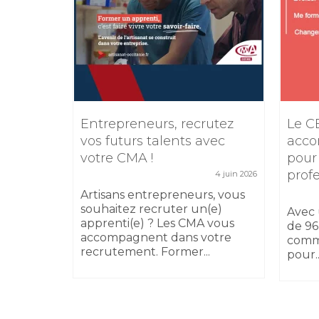
e
Entrepreneurs, recrutez
Le C
TIKTOK
vos futurs talents avec
acco
votre CMA !
pour
5 février 2026
prof
4 juin 2026
 17
sibilité
Artisans entrepreneurs, vous
 au
souhaitez recruter un(e)
Avec 
apprenti(e) ? Les CMA vous
de 96
accompagnent dans votre
comm
recrutement. Former...
pour..