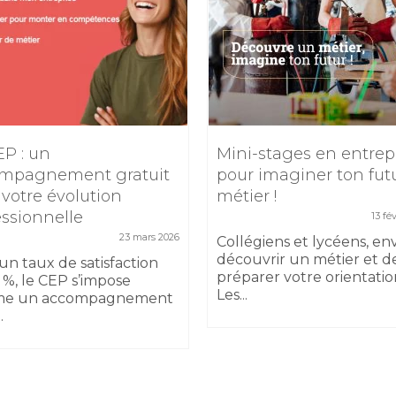
EP : un
Mini-stages en entrep
mpagnement gratuit
pour imaginer ton fut
 votre évolution
métier !
essionnelle
13 fé
23 mars 2026
Collégiens et lycéens, en
découvrir un métier et d
un taux de satisfaction
préparer votre orientatio
 %, le CEP s’impose
Les...
e un accompagnement
.