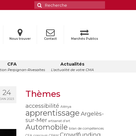
Rechercher
:
Nous trouver
Contact
Marchés Publics
CFA
Actualités
ion Perpignan-Rivesaltes
L’actualité de votre CMA
24
Thèmes
JAN 2023
accessibilité
Alénya
apprentissage
Argelès-
sur-Mer
artisanat d'art
Automobile
bilan de compétences
Crowdfunding
CFA
concours
CPAM