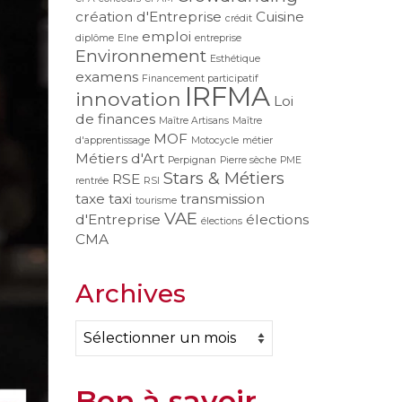
création d'Entreprise
Cuisine
crédit
emploi
diplôme
Elne
entreprise
Environnement
Esthétique
examens
Financement participatif
IRFMA
innovation
Loi
de finances
Maître Artisans
Maître
MOF
d'apprentissage
Motocycle
métier
Métiers d'Art
Perpignan
Pierre sèche
PME
Stars & Métiers
RSE
rentrée
RSI
taxe
taxi
transmission
tourisme
VAE
d'Entreprise
élections
élections
CMA
Archives
Archives
Bon à savoir