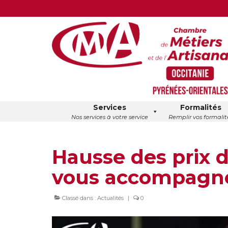
Services
Formalités
Nos services à votre service
Remplir vos formalit
Hausse des prix de
vous accompagne
Classé dans :
Actualités
|
0