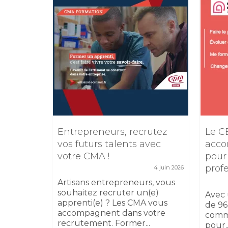
e
Entrepreneurs, recrutez
Le C
TIKTOK
vos futurs talents avec
acco
votre CMA !
pour
5 février 2026
prof
4 juin 2026
 17
sibilité
Artisans entrepreneurs, vous
 au
souhaitez recruter un(e)
Avec 
apprenti(e) ? Les CMA vous
de 96
accompagnent dans votre
comm
recrutement. Former...
pour..