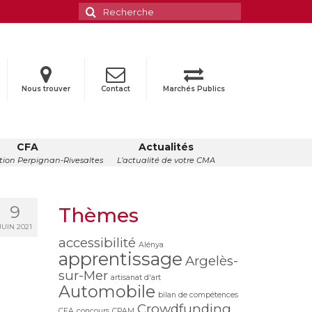
Rechercher
:
Nous trouver
Contact
Marchés Publics
CFA
Actualités
ion Perpignan-Rivesaltes
L’actualité de votre CMA
9
Thèmes
JUIN 2021
accessibilité
Alénya
apprentissage
Argelès-
sur-Mer
artisanat d'art
Automobile
bilan de compétences
Crowdfunding
CFA
concours
CPAM