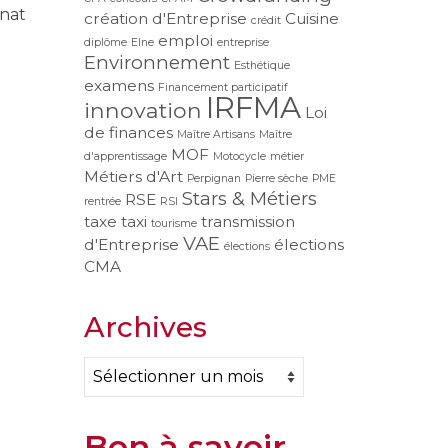
anat
création d'Entreprise
Cuisine
crédit
emploi
diplôme
Elne
entreprise
Environnement
Esthétique
examens
Financement participatif
IRFMA
innovation
Loi
de finances
Maître Artisans
Maître
MOF
d'apprentissage
Motocycle
métier
Métiers d'Art
Perpignan
Pierre sèche
PME
Stars & Métiers
RSE
rentrée
RSI
taxe
taxi
transmission
tourisme
VAE
d'Entreprise
élections
élections
CMA
Archives
Archives
Bon à savoir