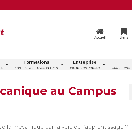
Accueil
Liens
Formations
Entreprise
és
Formez-vous avec la CMA
Vie de l’entreprise
CMA Format
écanique au Campus
 de la mécanique par la voie de l’apprentissage ?