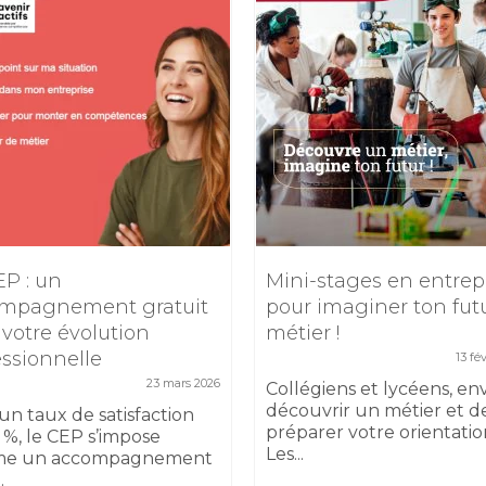
EP : un
Mini-stages en entrep
mpagnement gratuit
pour imaginer ton fut
 votre évolution
métier !
essionnelle
13 fé
23 mars 2026
Collégiens et lycéens, en
découvrir un métier et d
un taux de satisfaction
préparer votre orientatio
 %, le CEP s’impose
Les...
e un accompagnement
.