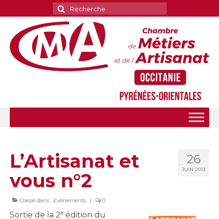
Rechercher
:
L’Artisanat et
26
JUIN 2013
vous n°2
Classé dans :
Evénements
|
0
e
Sortie de la 2
édition du