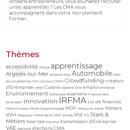
Artisans entrepreneurs, vous souhaitez recruter
un(e) apprenti(e) ? Les CMA vous
accompagnent dans votre recrutement.
Former...
Thèmes
apprentissage
accessibilité
Alénya
Automobile
Argelès-sur-Mer
artisanat d'art
bilan
Crowdfunding
création
de compétences
CFA
concours
CPAM
d'Entreprise
Cuisine
emploi
crédit
diplôme
Elne
entreprise
Environnement
examens
Esthétique
Financement
IRFMA
innovation
Loi de finances
participatif
MOF
Métiers
Maître Artisans
Maître d'apprentissage
Motocycle
métier
Stars &
d'Art
RSE
Perpignan
Pierre sèche
PME
rentrée
RSI
Métiers
taxe
taxi
transmission d'Entreprise
tourisme
VAE
élections CMA
élections