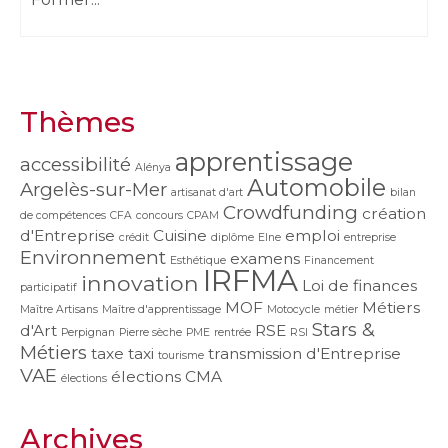
Thèmes
apprentissage
accessibilité
Alénya
Automobile
Argelès-sur-Mer
artisanat d'art
bilan
Crowdfunding
création
de compétences
CFA
concours
CPAM
d'Entreprise
Cuisine
emploi
crédit
diplôme
Elne
entreprise
Environnement
examens
Esthétique
Financement
IRFMA
innovation
Loi de finances
participatif
MOF
Métiers
Maître Artisans
Maître d'apprentissage
Motocycle
métier
Stars &
d'Art
RSE
Perpignan
Pierre sèche
PME
rentrée
RSI
Métiers
taxe
taxi
transmission d'Entreprise
tourisme
VAE
élections CMA
élections
Archives