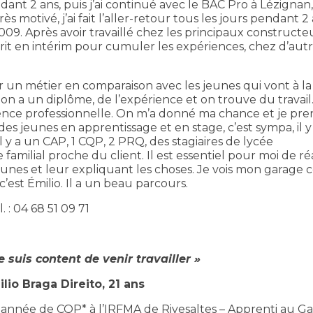
nt 2 ans, puis j’ai continué avec le BAC Pro à Lézignan,
ès motivé, j’ai fait l’aller-retour tous les jours pendant 2 
009. Après avoir travaillé chez les principaux constructe
rit en intérim pour cumuler les expériences, chez d’aut
 un métier en comparaison avec les jeunes qui vont à la 
on a un diplôme, de l’expérience et on trouve du travail.
ience professionnelle. On m’a donné ma chance et je pre
des jeunes en apprentissage et en stage, c’est sympa, il y
Il y a un CAP, 1 CQP, 2 PRQ, des stagiaires de lycée
familial proche du client. Il est essentiel pour moi de réa
jeunes et leur expliquant les choses. Je vois mon garag
est Émilio. Il a un beau parcours.
 : 04 68 51 09 71
e suis content de venir travailler »
lio Braga Direito, 21 ans
année de CQP* à l’IRFMA de Rivesaltes – Apprenti au G