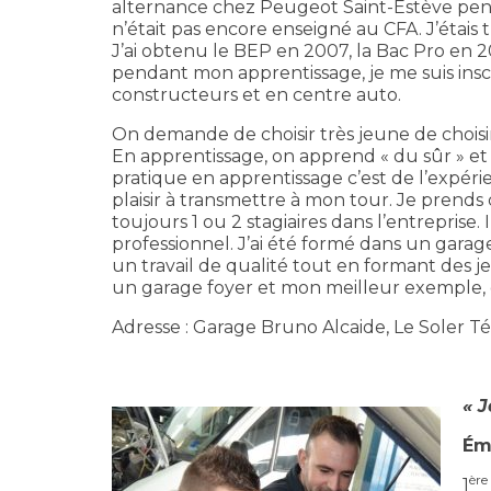
alternance chez Peugeot Saint-Estève penda
n’était pas encore enseigné au CFA. J’étais tr
J’ai obtenu le BEP en 2007, la Bac Pro en 2
pendant mon apprentissage, je me suis insc
constructeurs et en centre auto.
On demande de choisir très jeune de choisir
En apprentissage, on apprend « du sûr » et 
pratique en apprentissage c’est de l’expér
plaisir à transmettre à mon tour. Je prends 
toujours 1 ou 2 stagiaires dans l’entreprise. 
professionnel. J’ai été formé dans un garage 
un travail de qualité tout en formant des 
un garage foyer et mon meilleur exemple, c’
Adresse : Garage Bruno Alcaide, Le Soler Tél.
« J
Émi
ère
1