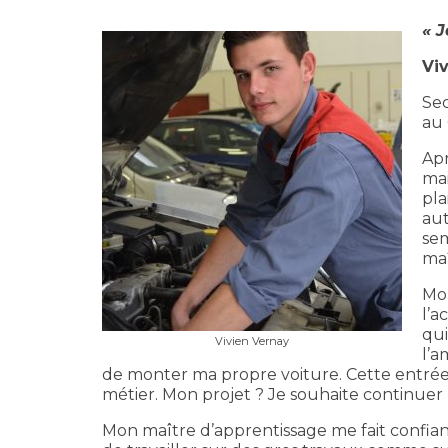
« 
Viv
Sec
au 
Ap
mai
pla
aut
sem
maî
Mon
l’a
qui
Vivien Vernay
l’a
de monter ma propre voiture. Cette entrée 
métier. Mon projet ? Je souhaite continuer
Mon maître d’apprentissage me fait confia