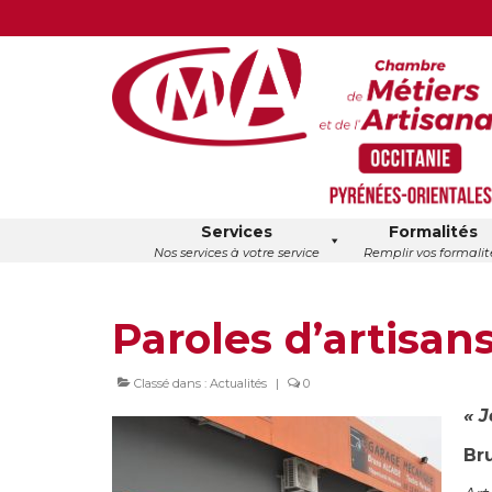
Services
Formalités
Nos services à votre service
Remplir vos formalit
Paroles d’artisan
Classé dans :
Actualités
|
0
« J
Br