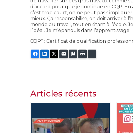
de travailler sur des gros travaux comme sur 
d’accord pour que je continue en CQP. En a
c’est trop court, on ne peut pas s’impliquer
mieux. Ça responsabilise, on doit arriver à l’h
monde du travail, tout en étant à l’école. 
l’idéal. Je m’épanouis dans l’apprentissage.
CQP* : Certificat de qualification profession
Facebook
LinkedIn
Twitter
E-mail
Ajouter aux favoris
Imprimer
Bluesky
Articles récents