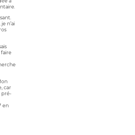
dée à
ntaire.
sant.
je n’ai
ros
ais
faire
cherche
 Mon
, car
n pré-
7 en