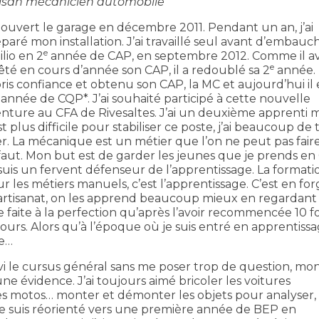
tisan mécanicien automobile
i ouvert le garage en décembre 2011. Pendant un an, j’ai
paré mon installation. J’ai travaillé seul avant d’embauc
e
lio en 2
année de CAP, en septembre 2012. Comme il av
e
êté en cours d’année son CAP, il a redoublé sa 2
année. I
ris confiance et obtenu son CAP, la MC et aujourd’hui il 
année de CQP*. J’ai souhaité participé à cette nouvelle
nture au CFA de Rivesaltes. J’ai un deuxième apprenti m
st plus difficile pour stabiliser ce poste, j’ai beaucoup de
r. La mécanique est un métier que l’on ne peut pas fair
aut. Mon but est de garder les jeunes que je prends en
suis un fervent défenseur de l’apprentissage. La formati
r les métiers manuels, c’est l’apprentissage. C’est en fo
l’artisanat, on les apprend beaucoup mieux en regardant
 faite à la perfection qu’après l’avoir recommencée 10 fo
cours. Alors qu’à l’époque où je suis entré en apprentiss
ge…
uivi le cursus général sans me poser trop de question, mo
une évidence. J’ai toujours aimé bricoler les voitures
es motos… monter et démonter les objets pour analyser,
e suis réorienté vers une première année de BEP en