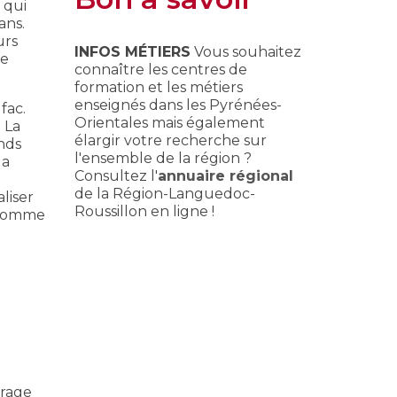
 qui
ans.
urs
INFOS MÉTIERS
Vous souhaitez
re
connaître les centres de
formation et les métiers
enseignés dans les Pyrénées-
fac.
Orientales mais également
 La
élargir votre recherche sur
nds
l'ensemble de la région ?
 a
Consultez l'
annuaire régional
de la Région-Languedoc-
liser
Roussillon en ligne !
e comme
arage