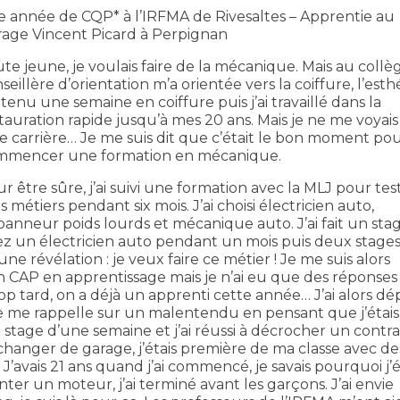
e année de CQP* à l’IRFMA de Rivesaltes – Apprentie au
age Vincent Picard à Perpignan
te jeune, je voulais faire de la mécanique. Mais au collèg
seillère d’orientation m’a orientée vers la coiffure, l’esth
i tenu une semaine en coiffure puis j’ai travaillé dans la
tauration rapide jusqu’à mes 20 ans. Mais je ne me voyais
re carrière… Je me suis dit que c’était le bon moment po
mmencer une formation en mécanique.
r être sûre, j’ai suivi une formation avec la MLJ pour tes
is métiers pendant six mois. J’ai choisi électricien auto,
anneur poids lourds et mécanique auto. J’ai fait un sta
z un électricien auto pendant un mois puis deux stage
 révélation : je veux faire ce métier ! Je me suis alors
 CAP en apprentissage mais je n’ai eu que des réponses
trop tard, on a déjà un apprenti cette année… J’ai alors d
e me rappelle sur un malentendu en pensant que j’étai
 stage d’une semaine et j’ai réussi à décrocher un contra
 changer de garage, j’étais première de ma classe avec de
J’avais 21 ans quand j’ai commencé, je savais pourquoi j’ét
nter un moteur, j’ai terminé avant les garçons. J’ai envie