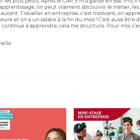
les plus petits. Après le CAP, il m’a gardé en Bac Pro, il 
pprentissage, on peut vraiment découvrir le métier, les
 autant. Travailler en entreprise, c’est motivant, on appr
eure et on a un salaire à la fin du mois ! C’est aussi être 
Je continue à apprendre, cela me structure. Pour moi, c’e
nelle