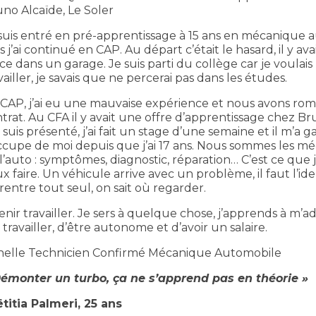
no Alcaïde, Le Soler
suis entré en pré-apprentissage à 15 ans en mécanique 
s j’ai continué en CAP. Au départ c’était le hasard, il y av
ce dans un garage. Je suis parti du collège car je voulais
vailler, je savais que ne percerai pas dans les études.
CAP, j’ai eu une mauvaise expérience et nous avons ro
trat. Au CFA il y avait une offre d’apprentissage chez Br
suis présenté, j’ai fait un stage d’une semaine et il m’a ga
ccupe de moi depuis que j’ai 17 ans. Nous sommes les m
l’auto : symptômes, diagnostic, réparation… C’est ce que 
x faire. Un véhicule arrive avec un problème, il faut l’ide
 rentre tout seul, on sait où regarder.
venir travailler. Je sers à quelque chose, j’apprends à m’a
e travailler, d’être autonome et d’avoir un salaire.
ionnelle Technicien Confirmé Mécanique Automobile
Démonter un turbo, ça ne s’apprend pas en théorie »
titia Palmeri, 25 ans