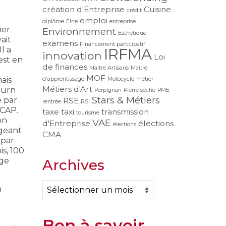
création d'Entreprise
Cuisine
crédit
emploi
diplôme
Elne
entreprise
her
Environnement
Esthétique
ait
examens
Financement participatif
l a
IRFMA
innovation
Loi
est en
de finances
Maître Artisans
Maître
MOF
ais
d'apprentissage
Motocycle
métier
Métiers d'Art
 turn
Perpignan
Pierre sèche
PME
Stars & Métiers
e par
RSE
rentrée
RSI
 CAP.
taxe
taxi
transmission
tourisme
on
VAE
d'Entreprise
élections
élections
rgeant
CMA
 par-
is, 100
age
Archives
Archives
n
Bon à savoir