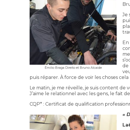
Bru
Je 
pui
pla
tra
En 
con
me 
s’o
de 
Émilio Braga Direito et Bruno Alcaide
veu
puis réparer. À force de voir les choses cela
Le matin, je me réveille, je suis content de 
J’aime le relationnel avec les gens, le fait d
CQP* : Certificat de qualification profess
« 
Laë