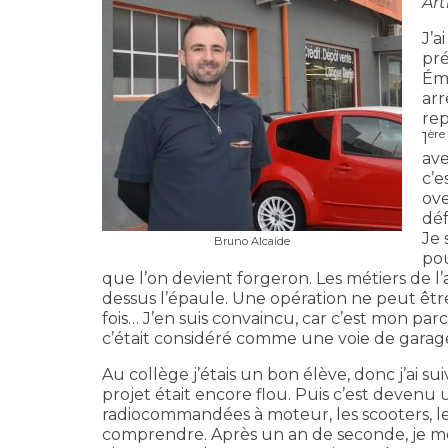
Ar
J’a
pré
Émi
arr
rep
ère
1
ave
c’e
ove
déf
Je 
Bruno Alcaide
pou
que l’on devient forgeron. Les métiers de 
dessus l’épaule. Une opération ne peut être
fois… J’en suis convaincu, car c’est mon par
c’était considéré comme une voie de gara
Au collège j’étais un bon élève, donc j’ai s
projet était encore flou. Puis c’est devenu 
radiocommandées à moteur, les scooters, l
comprendre. Après un an de seconde, je m