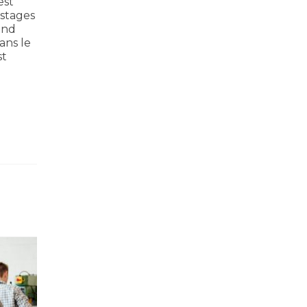
est
 stages
end
dans le
st