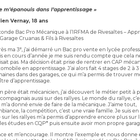
Je m’épanouis dans l’apprentissage »
ien Vernay, 18 ans
onde Bac Pro Mécanique à l’IRFMA de Rivesaltes – Appr
Garage Cruanas & Fils à Rivesaltes
e
rès ma 3
, j’ai démarré un Bac pro vente en lycée profess
s en cours d’année je me suis rendu compte que cela 
isait pas. Ma décision était prise de rentrer en CAP méca
omobile en apprentissage. J’ai alors fait 4 stages de 2 à 3
aines dans des garages, ce qui m’a permis de trouver 
tre d’apprentissage.
 père était mécanicien, j’ai découvert le métier petit à pet
ccompagnais aussi sur des rallyes. Le monde du rallye, c’e
 m’a donné envie de faire de la mécanique. J’aime tout,
mbiance, la compétition, c’est une vraie famille. Je suis en 
sur les rallyes m’a permis d’apprendre encore plus sur 
 les études en CQP* puis ensuite avoir mon propre garag
nce et m’encourage. Il montre l’exemple et nous donne 