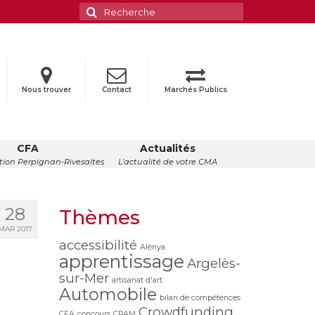
Rechercher
:
Nous trouver
Contact
Marchés Publics
CFA
Actualités
ion Perpignan-Rivesaltes
L’actualité de votre CMA
28
Thèmes
MAR 2017
accessibilité
Alénya
apprentissage
Argelès-
sur-Mer
artisanat d'art
Automobile
bilan de compétences
Crowdfunding
CFA
concours
CPAM