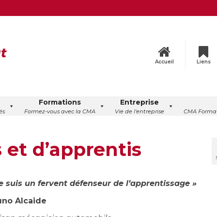
Accueil
Liens
Formations
Entreprise
és
Formez-vous avec la CMA
Vie de l’entreprise
CMA Format
s et d’apprentis
e suis un fervent défenseur de l’apprentissage »
uno Alcaide