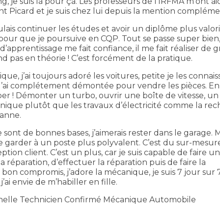
ng, je suis là pour ça. Les professeurs de l’IRFMA m’ont ai
t Picard et je suis chez lui depuis la mention compléme
lais continuer les études et avoir un diplôme plus valori
our que je poursuive en CQP. Tout se passe super bien, 
apprentissage me fait confiance, il me fait réaliser de g
 pas en théorie ! C’est forcément de la pratique.
e, j’ai toujours adoré les voitures, petite je les connaiss
l’ai complétement démontée pour vendre les pièces. En 
per ! Démonter un turbo, ouvrir une boîte de vitesse, un
nique plutôt que les travaux d’électricité comme la re
vanne.
e sont de bonnes bases, j’aimerais rester dans le garage.
 garder à un poste plus polyvalent. C’est du sur-mesure
ption client. C’est un plus, car je suis capable de faire u
a réparation, d’effectuer la réparation puis de faire la
n bon compromis, j’adore la mécanique, je suis 7 jour sur 
ai envie de m’habiller en fille.
ionnelle Technicien Confirmé Mécanique Automobile