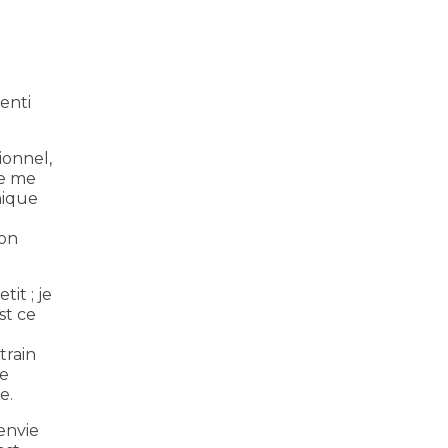
enti
ionnel,
ne me
nique
mon
it ; je
st ce
train
le
e.
envie