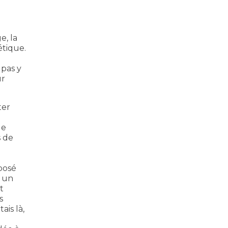
e, la
étique.
 pas y
ur
ter
ge
s de
éposé
s un
t
s
ais là,