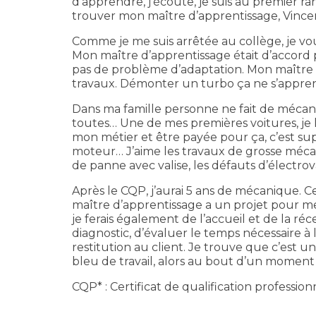
d’apprendre, j’écoute, je suis au premier ra
trouver mon maître d’apprentissage, Vincen
Comme je me suis arrêtée au collège, je vou
Mon maître d’apprentissage était d’accord p
pas de problème d’adaptation. Mon maître d’
travaux. Démonter un turbo ça ne s’apprend
Dans ma famille personne ne fait de mécaniqu
toutes… Une de mes premières voitures, je 
mon métier et être payée pour ça, c’est su
moteur… J’aime les travaux de grosse méca
de panne avec valise, les défauts d’électro
Après le CQP, j’aurai 5 ans de mécanique. C
maître d’apprentissage a un projet pour me
je ferais également de l’accueil et de la réce
diagnostic, d’évaluer le temps nécessaire à l
restitution au client. Je trouve que c’est u
bleu de travail, alors au bout d’un moment j’
CQP* : Certificat de qualification profess