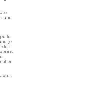
auto
ait une
mpu le
uno, je
rdé. Il
édecins
je
ntifier
dapter.