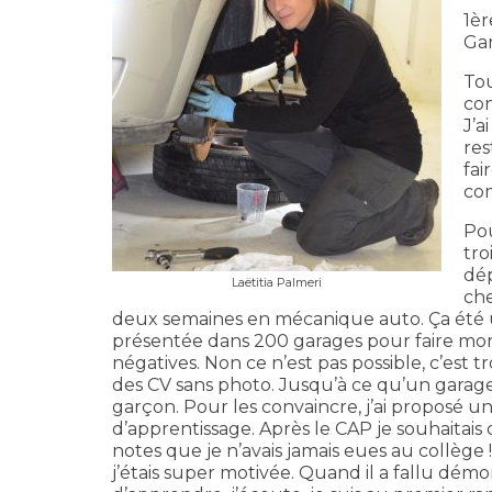
1èr
Gar
Tou
con
J’a
res
fai
co
Pou
tro
dép
Laëtitia Palmeri
che
deux semaines en mécanique auto. Ça été une
présentée dans 200 garages pour faire mon
négatives. Non ce n’est pas possible, c’est 
des CV sans photo. Jusqu’à ce qu’un garag
garçon. Pour les convaincre, j’ai proposé un
d’apprentissage. Après le CAP je souhaitais
notes que je n’avais jamais eues au collège ! 
j’étais super motivée. Quand il a fallu démo