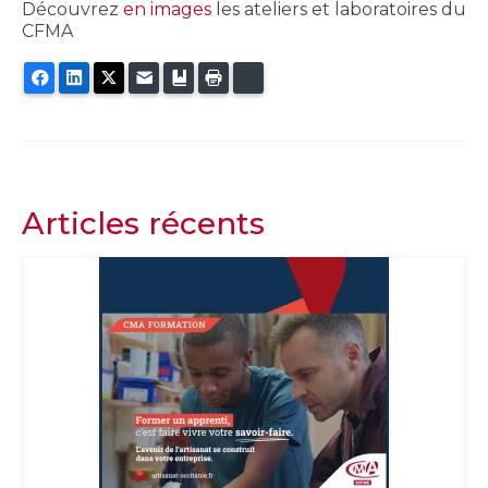
Découvrez
en images
les ateliers et laboratoires du
CFMA
Facebook
LinkedIn
Twitter
E-mail
Ajouter aux favoris
Imprimer
Bluesky
Articles récents