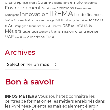
d'Entreprise
Cuisine
emploi
crédit
diplôme
Elne
entreprise
Environnement
examens
Esthétique
Financement
IRFMA
innovation
Loi de finances
participatif
MOF
Métiers
Maître Artisans
Maître d'apprentissage
Motocycle
métier
Stars &
d'Art
RSE
Perpignan
Pierre sèche
PME
rentrée
RSI
Métiers
taxe
taxi
transmission d'Entreprise
tourisme
VAE
élections CMA
élections
Archives
Archives
Bon à savoir
INFOS MÉTIERS
Vous souhaitez connaître les
centres de formation et les métiers enseignés dans
les Pyrénées-Orientales mais également élargir