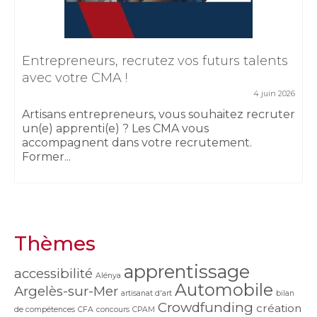
Entrepreneurs, recrutez vos futurs talents
avec votre CMA !
4 juin 2026
Artisans entrepreneurs, vous souhaitez recruter
un(e) apprenti(e) ? Les CMA vous
accompagnent dans votre recrutement.
Former...
Thèmes
apprentissage
accessibilité
Alénya
Automobile
Argelès-sur-Mer
artisanat d'art
bilan
Crowdfunding
création
de compétences
CFA
concours
CPAM