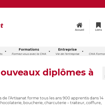
Accueil
Liens
Formations
Entreprise
és
Formez-vous avec la CMA
Vie de l’entreprise
CMA Format
 nouveaux diplômes à
s de l’Artisanat forme tous les ans 900 apprentis dans 14
chocolaterie, boucherie, charcuterie – traiteur, coiffure,