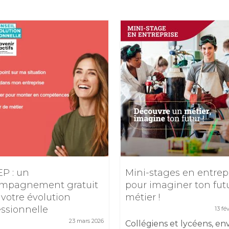
EP : un
Mini-stages en entrep
mpagnement gratuit
pour imaginer ton fut
 votre évolution
métier !
essionnelle
13 fé
23 mars 2026
Collégiens et lycéens, en