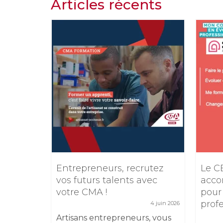
Articles récents
e
Entrepreneurs, recrutez
Le C
TIKTOK
vos futurs talents avec
acco
votre CMA !
pour
5 février 2026
prof
4 juin 2026
 17
sibilité
Artisans entrepreneurs, vous