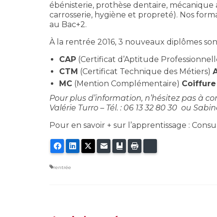
ébénisterie, prothèse dentaire, mécanique
carrosserie, hygiène et propreté). Nos for
au Bac+2.
À la rentrée 2016, 3 nouveaux diplômes son
CAP
(Certificat d’Aptitude Professionnel
CTM
(Certificat Technique des Métiers)
A
MC
(Mention Complémentaire)
Coiffur
Pour plus d’information, n’hésitez pas à co
Valérie Turro – Tél. : 06 13 32 80 30 ou Sabi
Pour en savoir + sur l’apprentissage : Consul
Facebook
LinkedIn
Twitter
E-mail
Ajouter aux favoris
Imprimer
Bluesky
rentrée