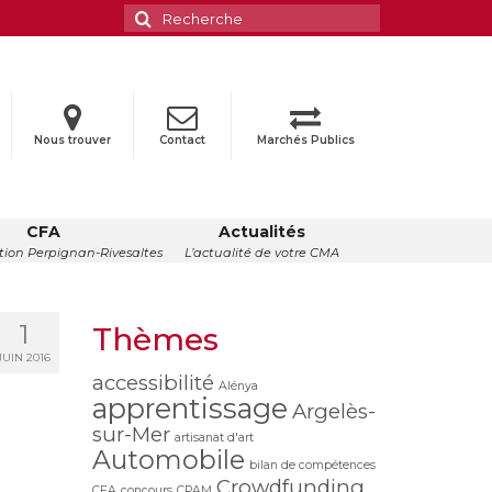
Rechercher
:
Nous trouver
Contact
Marchés Publics
CFA
Actualités
ion Perpignan-Rivesaltes
L’actualité de votre CMA
1
Thèmes
JUIN 2016
accessibilité
Alénya
apprentissage
Argelès-
sur-Mer
artisanat d'art
Automobile
bilan de compétences
Crowdfunding
CFA
concours
CPAM