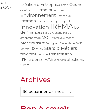
e en
création d'Entreprise
Cuisine
crédit
du CAP
emploi
diplôme
Elne
entreprise
Environnement
Esthétique
examens
Financement participatif
IRFMA
innovation
Loi
de finances
Maître Artisans
Maître
MOF
d'apprentissage
Motocycle
métier
Métiers d'Art
Perpignan
Pierre sèche
PME
Stars & Métiers
RSE
rentrée
RSI
taxe
taxi
transmission
tourisme
VAE
d'Entreprise
élections
élections
CMA
Archives
Archives
Bon à savoir