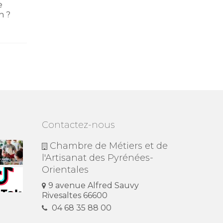
samedi 28 mars 2026 de CMA
professi
e
Formation Perpignan-
perfecti
n ?
Rivesaltes...
métier...
Contactez-nous
Chambre de Métiers et de
l'Artisanat des Pyrénées-
Orientales
9 avenue Alfred Sauvy
Rivesaltes 66600
04 68 35 88 00