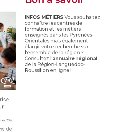
INFOS MÉTIERS
Vous souhaitez
connaître les centres de
formation et les métiers
enseignés dans les Pyrénées-
Orientales mais également
élargir votre recherche sur
l'ensemble de la région ?
Consultez l'
annuaire régional
de la Région-Languedoc-
Roussillon en ligne !
rise
Portes ouvertes CMA
Master 
ur
Formation
perfec
12 février 2026
vrier 2026
Préinscrivez-vous dès
Tout un
maintenant à la JPO du
Master C
vie de