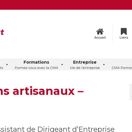
Accueil
Liens
Formations
Entreprise
és
Formez-vous avec la CMA
Vie de l’entreprise
CMA Format
s artisanaux –
sistant de Dirigeant d’Entreprise