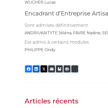
WUCHER Lucas
Encadrant d’Entreprise Arti
Sont admises définitivement
ANDRIUKAITYTE Jéléna, FAVRE Nadine, SE
Est admis à certains modules
PHILIPPE Cindy
Facebook
LinkedIn
Twitter
E-mail
Ajouter aux favoris
Imprimer
Bluesky
Articles récents