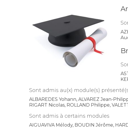
Ar
So
AZ
Aud
Br
So
AS
KE
Sont admis au(x) module(s) présenté(s
ALBAREDES Yohann, ALVAREZ Jean-Philipp
RIGART Nicolas, ROLLAND Philippe, VALET
Sont admis à certains modules
AIGUAVIVA Mélody, BOUDIN Jérôme, HARDIT