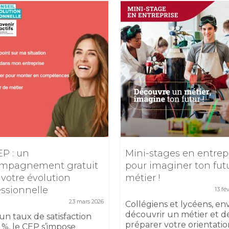
EP : un
Mini-stages en entrep
mpagnement gratuit
pour imaginer ton fut
 votre évolution
métier !
essionnelle
13 fé
23 mars 2026
Collégiens et lycéens, en
découvrir un métier et d
un taux de satisfaction
préparer votre orientatio
 %, le CEP s’impose