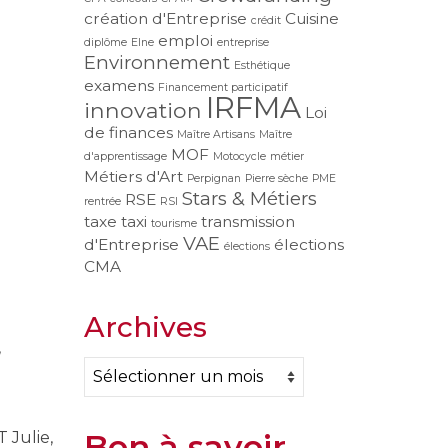
création d'Entreprise
Cuisine
crédit
emploi
diplôme
Elne
entreprise
Environnement
Esthétique
examens
Financement participatif
IRFMA
innovation
Loi
de finances
Maître Artisans
Maître
MOF
d'apprentissage
Motocycle
métier
Métiers d'Art
Perpignan
Pierre sèche
PME
Stars & Métiers
RSE
rentrée
RSI
taxe
taxi
transmission
tourisme
VAE
d'Entreprise
élections
élections
CMA
Archives
,
Archives
Bon à savoir
 Julie,