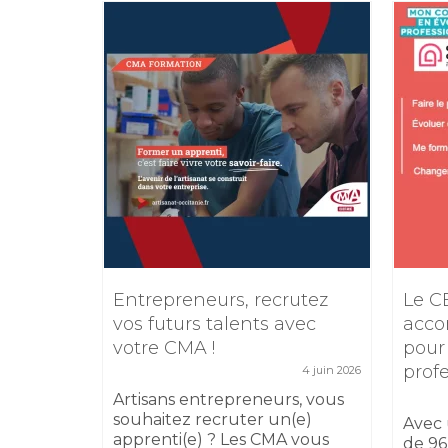
e
Entrepreneurs, recrutez
Le C
TIKTOK
vos futurs talents avec
acco
votre CMA !
pour
5 février 2026
prof
4 juin 2026
 17
sibilité
Artisans entrepreneurs, vous
 au
souhaitez recruter un(e)
Avec 
apprenti(e) ? Les CMA vous
de 96