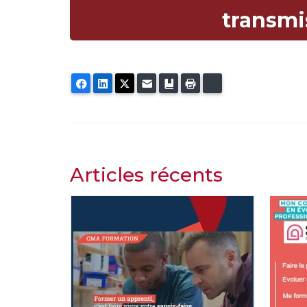
transmi
Facebook
LinkedIn
Twitter
E-mail
Ajouter aux favoris
Imprimer
Bluesky
Articles récents