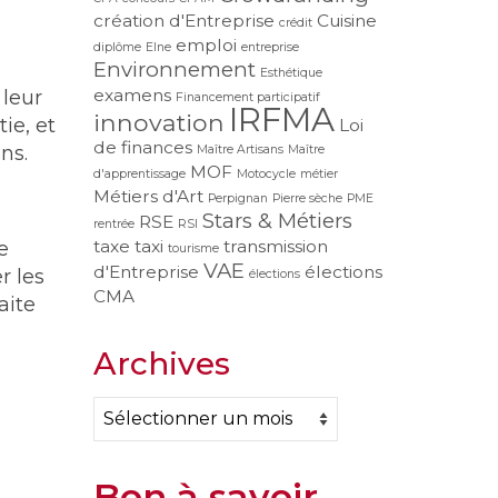
création d'Entreprise
Cuisine
crédit
emploi
diplôme
Elne
entreprise
Environnement
Esthétique
examens
 leur
Financement participatif
IRFMA
innovation
tie, et
Loi
de finances
ns.
Maître Artisans
Maître
MOF
d'apprentissage
Motocycle
métier
Métiers d'Art
Perpignan
Pierre sèche
PME
Stars & Métiers
RSE
rentrée
RSI
taxe
taxi
transmission
e
tourisme
VAE
d'Entreprise
élections
r les
élections
CMA
aite
Archives
Archives
Bon à savoir