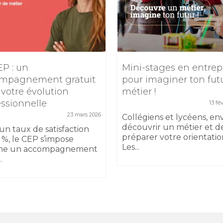
EP : un
Mini-stages en entrep
mpagnement gratuit
pour imaginer ton fut
 votre évolution
métier !
essionnelle
13 fé
23 mars 2026
Collégiens et lycéens, en
découvrir un métier et d
un taux de satisfaction
préparer votre orientatio
 %, le CEP s’impose
Les...
e un accompagnement
.