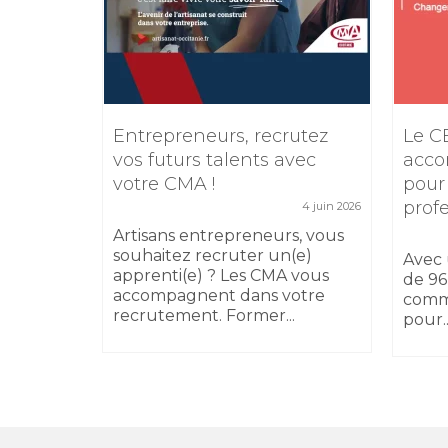
e
Entrepreneurs, recrutez
Le C
TIKTOK
vos futurs talents avec
acco
votre CMA !
pour
5 février 2026
prof
4 juin 2026
 17
sibilité
Artisans entrepreneurs, vous
 au
souhaitez recruter un(e)
Avec 
apprenti(e) ? Les CMA vous
de 96
accompagnent dans votre
comm
recrutement. Former...
pour..