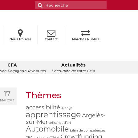
Rechercher
:
Nous trouver
Contact
Marchés Publics
CFA
Actualités
ion Perpignan-Rivesaltes
L’actualité de votre CMA
17
Thèmes
MAI 2023
accessibilité
Alénya
apprentissage
Argelès-
sur-Mer
artisanat d'art
Automobile
bilan de compétences
Crowdfunding
CFA
concours
CPAM