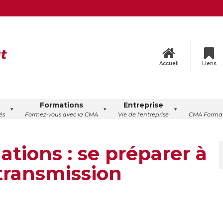
Accueil
Liens
Formations
Entreprise
és
Formez-vous avec la CMA
Vie de l’entreprise
CMA Format
tions : se préparer à
a transmission