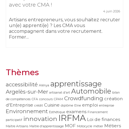
avec votre CMA !
4 juin 2026
Artisans entrepreneurs, vous souhaitez recruter
un(e) apprenti(e) ? Les CMA vous
accompagnent dans votre recrutement.
Former...
Thèmes
apprentissage
accessibilité
Alénya
Automobile
Argelès-sur-Mer
artisanat d'art
bilan
Crowdfunding
création
de compétences
CFA
concours
CPAM
d'Entreprise
Cuisine
emploi
crédit
diplôme
Elne
entreprise
Environnement
examens
Esthétique
Financement
IRFMA
innovation
Loi de finances
participatif
MOF
Métiers
Maître Artisans
Maître d'apprentissage
Motocycle
métier