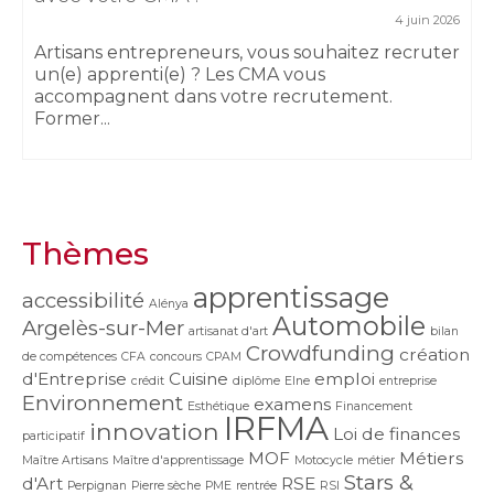
4 juin 2026
Artisans entrepreneurs, vous souhaitez recruter
un(e) apprenti(e) ? Les CMA vous
accompagnent dans votre recrutement.
Former...
Thèmes
apprentissage
accessibilité
Alénya
Automobile
Argelès-sur-Mer
artisanat d'art
bilan
Crowdfunding
création
de compétences
CFA
concours
CPAM
d'Entreprise
Cuisine
emploi
crédit
diplôme
Elne
entreprise
Environnement
examens
Esthétique
Financement
IRFMA
innovation
Loi de finances
participatif
MOF
Métiers
Maître Artisans
Maître d'apprentissage
Motocycle
métier
Stars &
d'Art
RSE
Perpignan
Pierre sèche
PME
rentrée
RSI