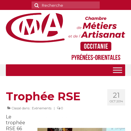
Rechercher
:
Trophée RSE
21
OCT 2014
Classé dans :
Evénements
|
0
Le
trophée
RSE 66