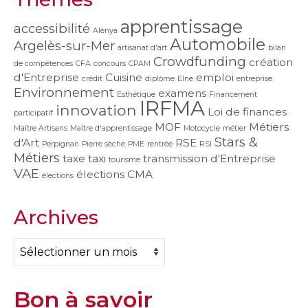
apprentissage
accessibilité
Alénya
Automobile
Argelès-sur-Mer
artisanat d'art
bilan
Crowdfunding
création
de compétences
CFA
concours
CPAM
d'Entreprise
Cuisine
emploi
crédit
diplôme
Elne
entreprise
Environnement
examens
Esthétique
Financement
IRFMA
innovation
Loi de finances
participatif
MOF
Métiers
Maître Artisans
Maître d'apprentissage
Motocycle
métier
Stars &
d'Art
RSE
Perpignan
Pierre sèche
PME
rentrée
RSI
Métiers
taxe
taxi
transmission d'Entreprise
tourisme
VAE
élections CMA
élections
Archives
Archives
Bon à savoir