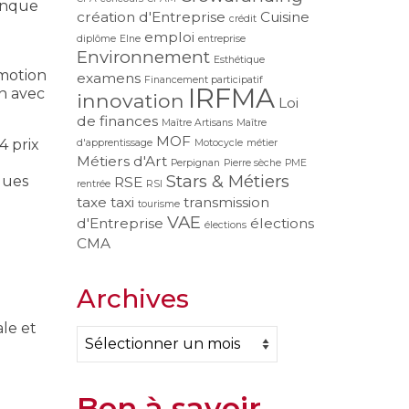
Banque
création d'Entreprise
Cuisine
crédit
emploi
diplôme
Elne
entreprise
Environnement
Esthétique
omotion
examens
Financement participatif
IRFMA
en avec
innovation
Loi
de finances
Maître Artisans
Maître
MOF
4 prix
d'apprentissage
Motocycle
métier
Métiers d'Art
Perpignan
Pierre sèche
PME
Stars & Métiers
ques
RSE
rentrée
RSI
taxe
taxi
transmission
tourisme
VAE
d'Entreprise
élections
élections
CMA
Archives
le et
Archives
Bon à savoir