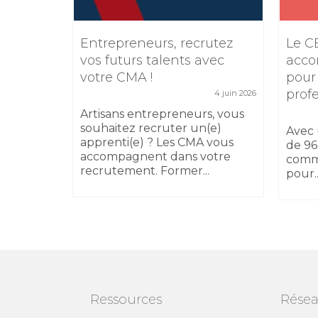
e
Entrepreneurs, recrutez
Le C
TIKTOK
vos futurs talents avec
acco
votre CMA !
pour
5 février 2026
prof
4 juin 2026
 17
sibilité
Artisans entrepreneurs, vous
 au
souhaitez recruter un(e)
Avec 
apprenti(e) ? Les CMA vous
de 96
accompagnent dans votre
comm
recrutement. Former...
pour..
Ressources
Résea