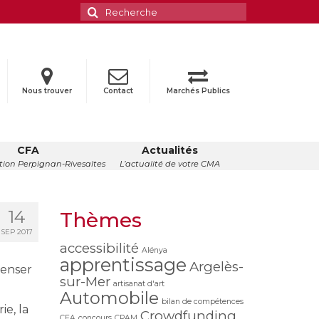
Rechercher
:
Nous trouver
Contact
Marchés Publics
CFA
Actualités
ion Perpignan-Rivesaltes
L’actualité de votre CMA
14
Thèmes
SEP 2017
accessibilité
Alénya
apprentissage
Argelès-
penser
sur-Mer
artisanat d'art
Automobile
bilan de compétences
e, la
Crowdfunding
CFA
concours
CPAM