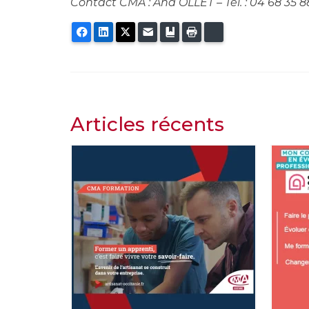
Contact CMA : Ana OLLET – Tél. : 04 68 35 8
Facebook
LinkedIn
Twitter
E-mail
Ajouter aux favoris
Imprimer
Bluesky
Articles récents