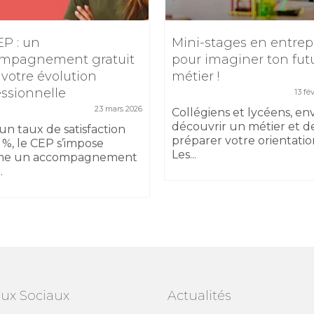
EP : un
Mini-stages en entrep
mpagnement gratuit
pour imaginer ton fut
 votre évolution
métier !
essionnelle
13 fé
23 mars 2026
Collégiens et lycéens, en
découvrir un métier et d
un taux de satisfaction
préparer votre orientatio
 %, le CEP s’impose
Les...
e un accompagnement
.
ux Sociaux
Actualités