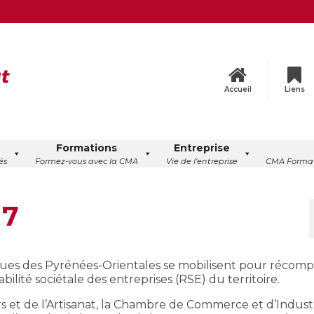
Accueil
Liens
Formations
Entreprise
és
Formez-vous avec la CMA
Vie de l’entreprise
CMA Format
17
ues des Pyrénées-Orientales se mobilisent pour récom
bilité sociétale des entreprises (RSE) du territoire.
 et de l’Artisanat, la Chambre de Commerce et d’Industri