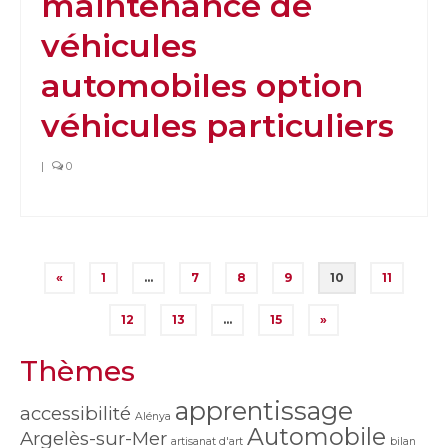
maintenance de
véhicules
automobiles option
véhicules particuliers
|
0
Pagination
«
1
…
7
8
9
10
11
des
12
13
…
15
»
publications
Thèmes
apprentissage
accessibilité
Alénya
Automobile
Argelès-sur-Mer
artisanat d'art
bilan