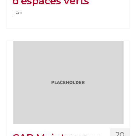
d’espaces verts
|
0
20