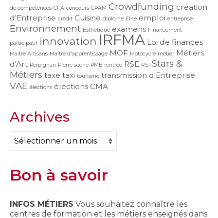
Crowdfunding
création
de compétences
CFA
concours
CPAM
d'Entreprise
Cuisine
emploi
crédit
diplôme
Elne
entreprise
Environnement
examens
Esthétique
Financement
IRFMA
innovation
Loi de finances
participatif
MOF
Métiers
Maître Artisans
Maître d'apprentissage
Motocycle
métier
Stars &
d'Art
RSE
Perpignan
Pierre sèche
PME
rentrée
RSI
Métiers
taxe
taxi
transmission d'Entreprise
tourisme
VAE
élections CMA
élections
Archives
Archives
Bon à savoir
INFOS MÉTIERS
Vous souhaitez connaître les
centres de formation et les métiers enseignés dans