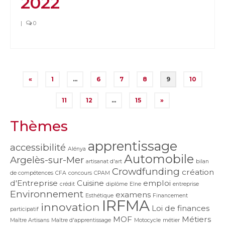
2022
|
0
Pagination
«
1
…
6
7
8
9
10
des
11
12
…
15
»
publications
Thèmes
apprentissage
accessibilité
Alénya
Automobile
Argelès-sur-Mer
artisanat d'art
bilan
Crowdfunding
création
de compétences
CFA
concours
CPAM
d'Entreprise
Cuisine
emploi
crédit
diplôme
Elne
entreprise
Environnement
examens
Esthétique
Financement
IRFMA
innovation
Loi de finances
participatif
MOF
Métiers
Maître Artisans
Maître d'apprentissage
Motocycle
métier