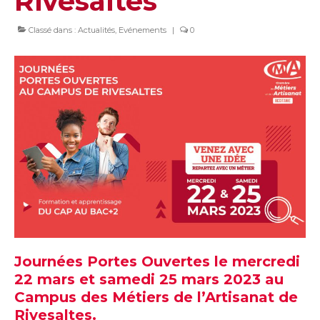
Rivesaltes
Classé dans :
Actualités
,
Evénements
|
0
Journées Portes Ouvertes le mercredi
22 mars et samedi 25 mars 2023 au
Campus des Métiers de l’Artisanat de
Rivesaltes.