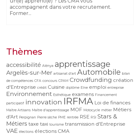
un(e) apprenti(e) ? Les CMA vous
accompagnent dans votre recrutement.
Former...
Thèmes
apprentissage
accessibilité
Alénya
Automobile
Argelès-sur-Mer
artisanat d'art
bilan
Crowdfunding
création
de compétences
CFA
concours
CPAM
d'Entreprise
Cuisine
emploi
crédit
diplôme
Elne
entreprise
Environnement
examens
Esthétique
Financement
IRFMA
innovation
Loi de finances
participatif
MOF
Métiers
Maître Artisans
Maître d'apprentissage
Motocycle
métier
Stars &
d'Art
RSE
Perpignan
Pierre sèche
PME
rentrée
RSI
Métiers
taxe
taxi
transmission d'Entreprise
tourisme
VAE
élections CMA
élections