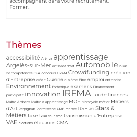
accompagnent dans votre recrutement.
Former...
Thèmes
apprentissage
accessibilité
Alénya
Automobile
Argelès-sur-Mer
artisanat d'art
bilan
Crowdfunding
création
de compétences
CFA
concours
CPAM
d'Entreprise
Cuisine
emploi
crédit
diplôme
Elne
entreprise
Environnement
examens
Esthétique
Financement
IRFMA
innovation
Loi de finances
participatif
MOF
Métiers
Maître Artisans
Maître d'apprentissage
Motocycle
métier
Stars &
d'Art
RSE
Perpignan
Pierre sèche
PME
rentrée
RSI
Métiers
taxe
taxi
transmission d'Entreprise
tourisme
VAE
élections CMA
élections