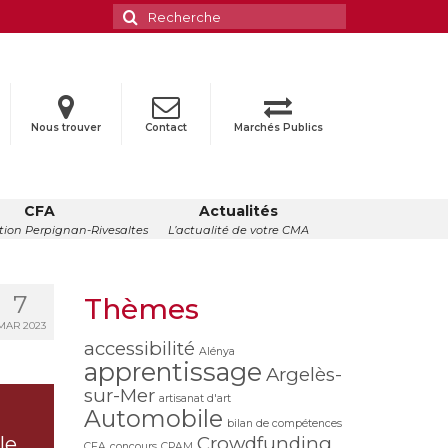
Rechercher
:
Nous trouver
Contact
Marchés Publics
CFA
Actualités
ion Perpignan-Rivesaltes
L’actualité de votre CMA
7
Thèmes
MAR 2023
accessibilité
Alénya
apprentissage
Argelès-
sur-Mer
artisanat d'art
Automobile
bilan de compétences
le
Crowdfunding
CFA
concours
CPAM