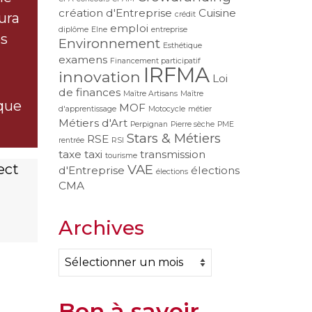
création d'Entreprise
Cuisine
ura
crédit
emploi
diplôme
Elne
entreprise
es
Environnement
Esthétique
examens
Financement participatif
IRFMA
innovation
Loi
de finances
Maître Artisans
Maître
que
MOF
d'apprentissage
Motocycle
métier
Métiers d'Art
Perpignan
Pierre sèche
PME
Stars & Métiers
RSE
rentrée
RSI
taxe
taxi
transmission
tourisme
ect
VAE
d'Entreprise
élections
élections
CMA
Archives
Archives
Bon à savoir