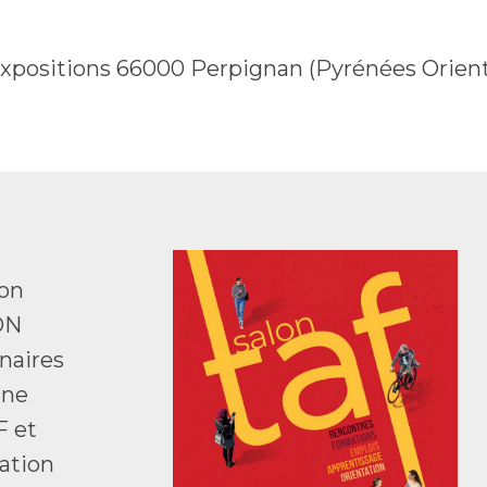
Expositions 66000 Perpignan (Pyrénées Orient
ion
ON
naires
une
F et
ation