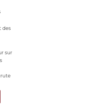
s
t des
ur sur
s
crute