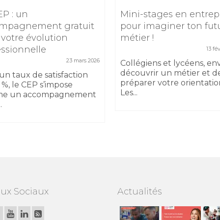
EP : un
Mini-stages en entrep
mpagnement gratuit
pour imaginer ton fut
 votre évolution
métier !
essionnelle
13 fé
23 mars 2026
Collégiens et lycéens, en
découvrir un métier et d
un taux de satisfaction
préparer votre orientatio
 %, le CEP s’impose
Les...
e un accompagnement
.
ux Sociaux
Actualités