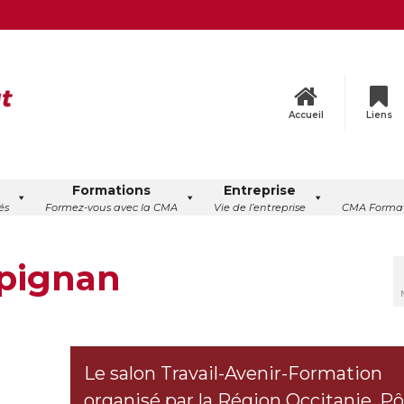
Accueil
Liens
Formations
Entreprise
és
Formez-vous avec la CMA
Vie de l’entreprise
CMA Format
rpignan
Le salon Travail-Avenir-Formation
organisé par la Région Occitanie, Pô