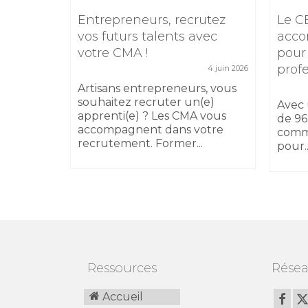
e
Entrepreneurs, recrutez
Le C
TIKTOK
vos futurs talents avec
acco
votre CMA !
pour
5 février 2026
prof
4 juin 2026
 17
sibilité
Artisans entrepreneurs, vous
 au
souhaitez recruter un(e)
Avec 
apprenti(e) ? Les CMA vous
de 96
accompagnent dans votre
comm
recrutement. Former...
pour..
Ressources
Résea
Accueil