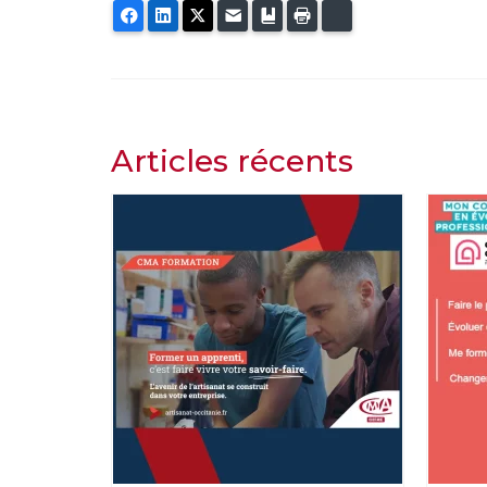
Facebook
LinkedIn
Twitter
E-mail
Ajouter aux favoris
Imprimer
Bluesky
Articles récents