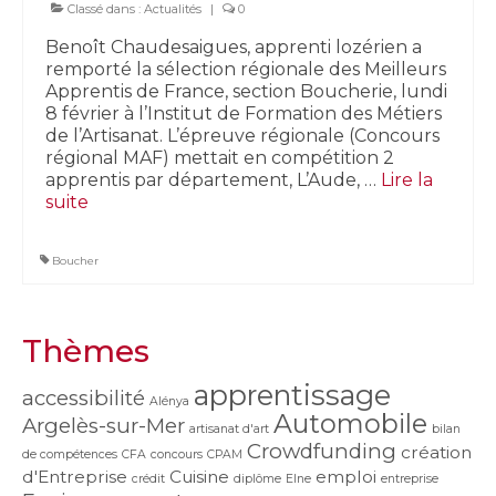
Classé dans :
Actualités
|
0
Benoît Chaudesaigues, apprenti lozérien a
remporté la sélection régionale des Meilleurs
Apprentis de France, section Boucherie, lundi
8 février à l’Institut de Formation des Métiers
de l’Artisanat. L’épreuve régionale (Concours
régional MAF) mettait en compétition 2
apprentis par département, L’Aude, …
Lire la
suite­­
Boucher
Thèmes
apprentissage
accessibilité
Alénya
Automobile
Argelès-sur-Mer
artisanat d'art
bilan
Crowdfunding
création
de compétences
CFA
concours
CPAM
d'Entreprise
Cuisine
emploi
crédit
diplôme
Elne
entreprise