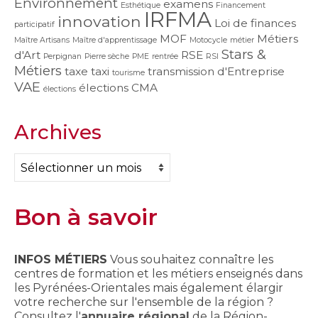
Environnement
examens
Esthétique
Financement
IRFMA
innovation
Loi de finances
participatif
MOF
Métiers
Maître Artisans
Maître d'apprentissage
Motocycle
métier
Stars &
d'Art
RSE
Perpignan
Pierre sèche
PME
rentrée
RSI
Métiers
taxe
taxi
transmission d'Entreprise
tourisme
VAE
élections CMA
élections
Archives
Archives
Bon à savoir
INFOS MÉTIERS
Vous souhaitez connaître les
centres de formation et les métiers enseignés dans
les Pyrénées-Orientales mais également élargir
votre recherche sur l'ensemble de la région ?
Consultez l'
annuaire régional
de la Région-