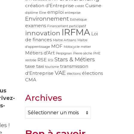
création d'Entreprise
Cuisine
crédit
emploi
diplôme
Elne
entreprise
Environnement
Esthétique
examens
Financement participatif
IRFMA
innovation
Loi
de finances
Maître Artisans
Maître
MOF
d'apprentissage
Motocycle
métier
Métiers d'Art
Perpignan
Pierre sèche
PME
Stars & Métiers
RSE
rentrée
RSI
taxe
taxi
transmission
tourisme
VAE
d'Entreprise
élections
élections
CMA
ous
Archives
ivez-
s-
Archives
es !
Bon à savoir
e