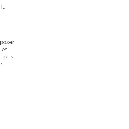
 la
oposer
les
iques,
er