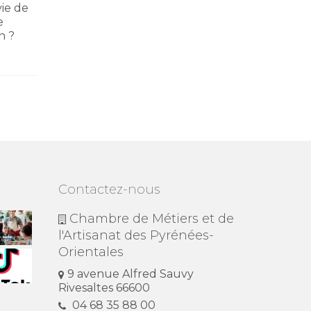
maintenant à la JPO du
Master C
vie de
samedi 28 mars 2026 de CMA
professi
e
Formation Perpignan-
perfecti
n ?
Rivesaltes...
métier...
Contactez-nous
Chambre de Métiers et de
l'Artisanat des Pyrénées-
Orientales
9 avenue Alfred Sauvy
Rivesaltes 66600
04 68 35 88 00