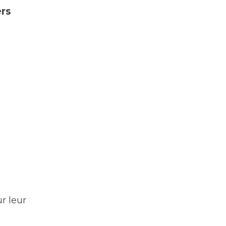
ers
r leur
.