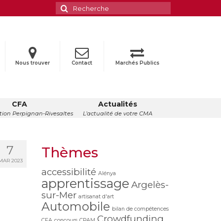
Rechercher
:
Nous trouver
Contact
Marchés Publics
CFA
Actualités
ion Perpignan-Rivesaltes
L’actualité de votre CMA
7
Thèmes
MAR 2023
accessibilité
Alénya
apprentissage
Argelès-
sur-Mer
artisanat d'art
Automobile
bilan de compétences
Crowdfunding
CFA
concours
CPAM