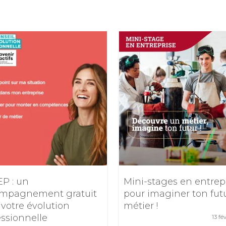
EP : un
Mini-stages en entrep
mpagnement gratuit
pour imaginer ton fut
 votre évolution
métier !
essionnelle
13 fé