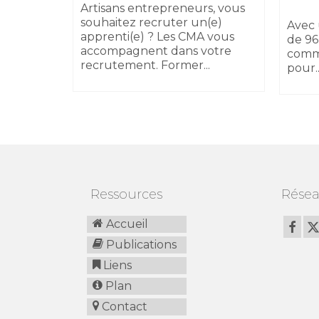
sibilité
Artisans entrepreneurs, vous
 au
souhaitez recruter un(e)
Avec 
apprenti(e) ? Les CMA vous
de 96
accompagnent dans votre
comm
recrutement. Former...
pour..
Ressources
Résea
Accueil
Publications
Liens
Plan
Contact