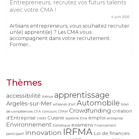
Entrepreneurs, recrutez vos futurs talents
avec votre CMA !
4 juin 2026
Artisans entrepreneurs, vous souhaitez recruter
un(e) apprenti(e) ? Les CMA vous
accompagnent dans votre recrutement.
Former...
Thèmes
apprentissage
accessibilité
Alénya
Automobile
Argelès-sur-Mer
artisanat d'art
bilan
Crowdfunding
création
de compétences
CFA
concours
CPAM
d'Entreprise
Cuisine
emploi
crédit
diplôme
Elne
entreprise
Environnement
examens
Esthétique
Financement
IRFMA
innovation
Loi de finances
participatif